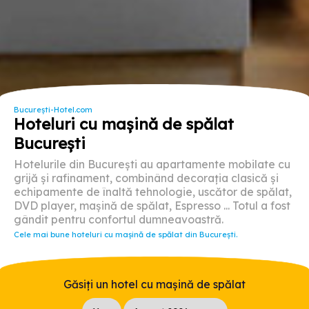
București-Hotel.com
Hoteluri cu maşină de spălat
București
Hotelurile din București au apartamente mobilate cu
grijă și rafinament, combinând decorația clasică și
echipamente de înaltă tehnologie, uscător de spălat,
DVD player, mașină de spălat, Espresso ... Totul a fost
gândit pentru confortul dumneavoastră.
Cele mai bune hoteluri cu maşină de spălat din București.
Găsiți un hotel cu maşină de spălat