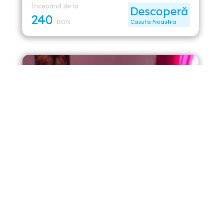
Începând de la
Descoperă
240
RON
Casuta Noastra
Casa Laura
Oferind acces gratuit la internet WiFi în întreaga
proprietate, Pensiunea Laura oferă cazare în Bucureşti,