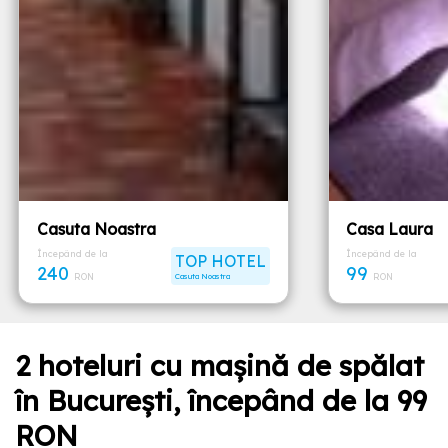
Casuta Noastra
Casa Laura
Începând de la
Începând de la
TOP HOTEL
240
99
RON
Casuta Noastra
RON
2 hoteluri cu maşină de spălat
în București, începând de la 99
RON