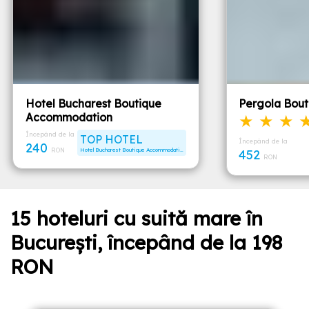
Hotel Bucharest Boutique
Pergola Bout
Accommodation
★ ★ ★ 
Începând de la
TOP HOTEL
Începând de la
240
RON
Hotel Bucharest Boutique Accommodation
452
RON
15 hoteluri cu suită mare în
București, începând de la 198
RON