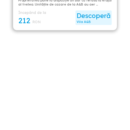
Proprietatea pune la dispoziție un bar cu terasă la etajul
al treilea. Unitățile de cazare de la A&B au aer …
Începând de la
Descoperă
212
RON
Vila A&B
Athenee Palace Hilton Bucharest