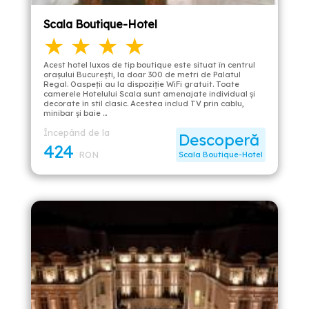
Scala Boutique-Hotel
★ ★ ★ ★
Acest hotel luxos de tip boutique este situat în centrul
orașului București, la doar 300 de metri de Palatul
Regal. Oaspeții au la dispoziție WiFi gratuit. Toate
camerele Hotelului Scala sunt amenajate individual şi
decorate în stil clasic. Acestea includ TV prin cablu,
minibar şi baie …
Începând de la
Descoperă
424
RON
Scala Boutique-Hotel