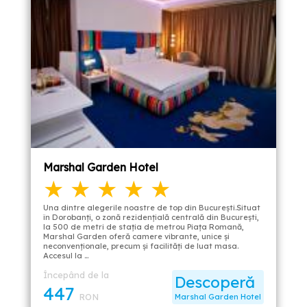
Marshal Garden Hotel
★ ★ ★ ★ ★
Una dintre alegerile noastre de top din București.Situat
în Dorobanţi, o zonă rezidenţială centrală din Bucureşti,
la 500 de metri de staţia de metrou Piaţa Romană,
Marshal Garden oferă camere vibrante, unice şi
neconvenţionale, precum şi facilităţi de luat masa.
Accesul la …
Începând de la
Descoperă
447
RON
Marshal Garden Hotel