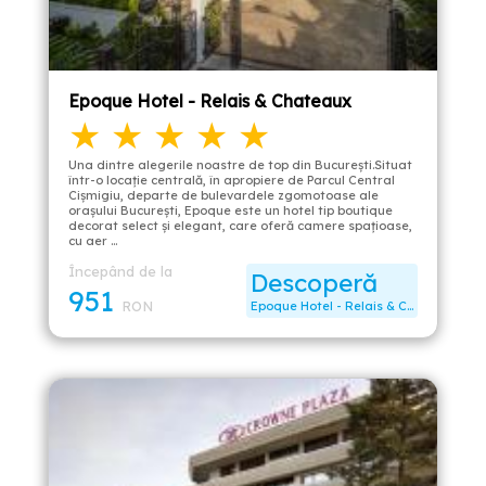
Epoque Hotel - Relais & Chateaux
★ ★ ★ ★ ★
Una dintre alegerile noastre de top din București.Situat
într-o locație centrală, în apropiere de Parcul Central
Cișmigiu, departe de bulevardele zgomotoase ale
orașului București, Epoque este un hotel tip boutique
decorat select și elegant, care oferă camere spațioase,
cu aer …
Începând de la
Descoperă
951
RON
Epoque Hotel - Relais & Chateaux