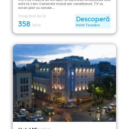
este la 1 km. Camerele includ aer condiţionat, TV cu
ecran plat cu canale …
Începând de la
Descoperă
358
RON
Hotel Tecadra