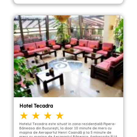
Hotel Tecadra
★ ★ ★ ★
Hotelul Tecadra este situat în zona rezidenţială Pipera-
Băneasa din Bucureşti, la doar 10 minute de mers cu
maşina de Aeroportul Henri Coandă şi la 5 minute de
mers cu maşina de Aeroportul Băneasa. Ambasada SUA