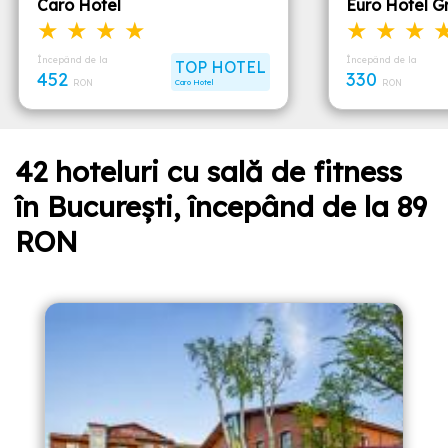
Caro Hotel
Euro Hotel Gr
★ ★ ★ ★
★ ★ ★ 
Începând de la
Începând de la
TOP HOTEL
452
330
RON
Caro Hotel
RON
42 hoteluri cu sală de fitness
în București, începând de la 89
RON