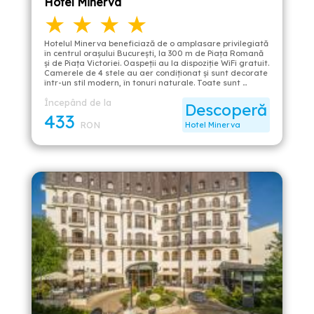
Hotel Minerva
★ ★ ★ ★
Hotelul Minerva beneficiază de o amplasare privilegiată
în centrul orașului București, la 300 m de Piața Romană
și de Piața Victoriei. Oaspeții au la dispoziție WiFi gratuit.
Camerele de 4 stele au aer condiţionat și sunt decorate
într-un stil modern, în tonuri naturale. Toate sunt …
Începând de la
Descoperă
433
RON
Hotel Minerva