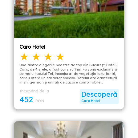
Caro Hotel
★ ★ ★ ★
Una dintre alegerile noastre de top din București.Hotelul
Caro, de 4 stele, a fost construit într-o zonă exclusivistă
pe malul lacului Tei, înconjurat de vegetația luxuriantă,
care-i oferă un caracter special. Hotelul are arhitectură
în stil german şi unități de cazare confortabile …
Începând de la
Descoperă
452
RON
Caro Hotel