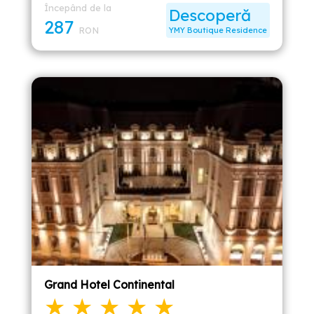
Începând de la
Descoperă
287
RON
YMY Boutique Residence
Grand Hotel Continental
★ ★ ★ ★ ★