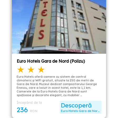
Euro Hotels Gara de Nord (Polizu)
★ ★ ★
Euro Hotels oferă camere cu sistem de control
climateric și WiFi gratuit, situate la 250 de metri de
Gara de Nord. Muzeul dedicat compozitorului George
Enescu, care a locuit în acest hotel, este la 1,1 km.
Camerele de la Euro Hotels Gara de Nord sunt
spaţioase şi decorate elegant, cu mobilier …
Începând de la
Descoperă
236
RON
Euro Hotels Gara de Nord (Polizu)