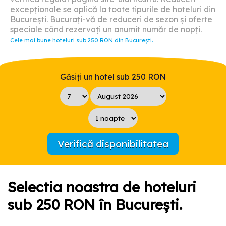
excepționale se aplică la toate tipurile de hoteluri din
București. Bucurați-vă de reduceri de sezon și oferte
speciale când rezervați un anumit număr de nopți.
Cele mai bune hoteluri sub 250 RON din București.
Găsiți un hotel sub 250 RON
Verifică disponibilitatea
Selectia noastra de hoteluri
sub 250 RON în București.