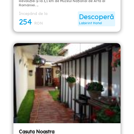
Revoluției și la 3,1 km de Muzeul Național de Artă al
României. …
Începând de la
Descoperă
254
RON
Labirint Hotel
Casuta Noastra