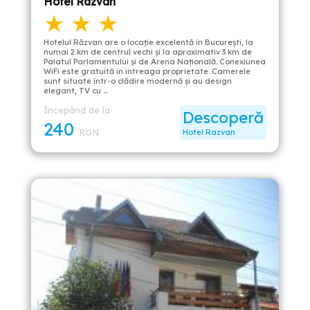
Hotel Razvan
★ ★ ★
Hotelul Răzvan are o locație excelentă în București, la
numai 2 km de centrul vechi și la aproximativ 3 km de
Palatul Parlamentului și de Arena Națională. Conexiunea
WiFi este gratuită în întreaga proprietate. Camerele
sunt situate într-o clădire modernă şi au design
elegant, TV cu …
Începând de la
Descoperă
240
RON
Hotel Razvan