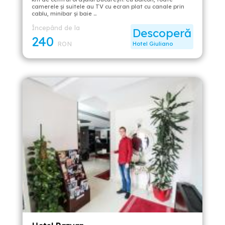
camerele și suitele au TV cu ecran plat cu canale prin
cablu, minibar și baie …
Începând de la
Descoperă
240
RON
Hotel Giuliano