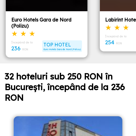
Euro Hotels Gara de Nord
Labirint Hote
(Polizu)
★ ★ ★
★ ★ ★
Începând de la
254
Începând de la
TOP HOTEL
RON
236
RON
Euro Hotels Gara de Nord (Polizu)
32 hoteluri sub 250 RON în
București, începând de la 236
RON