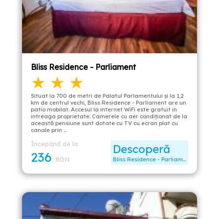
Bliss Residence - Parliament
★ ★ ★
Situat la 700 de metri de Palatul Parlamentului şi la 1,2
km de centrul vechi, Bliss Residence - Parliament are un
patio mobilat. Accesul la internet WiFi este gratuit în
întreaga proprietate. Camerele cu aer condiţionat de la
această pensiune sunt dotate cu TV cu ecran plat cu
canale prin …
Începând de la
Descoperă
236
RON
Bliss Residence - Parliament