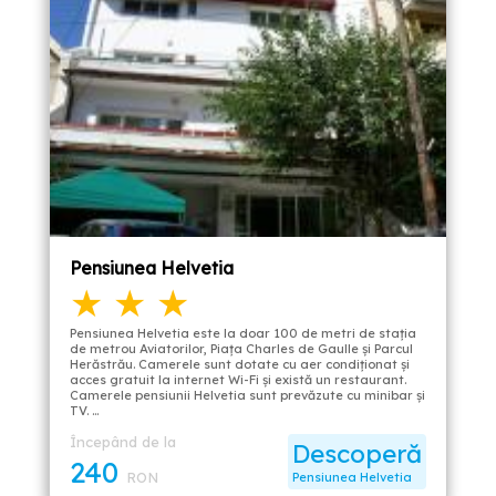
Pensiunea Helvetia
★ ★ ★
Pensiunea Helvetia este la doar 100 de metri de staţia
de metrou Aviatorilor, Piaţa Charles de Gaulle şi Parcul
Herăstrău. Camerele sunt dotate cu aer condiţionat şi
acces gratuit la internet Wi-Fi şi există un restaurant.
Camerele pensiunii Helvetia sunt prevăzute cu minibar şi
TV. …
Începând de la
Descoperă
240
RON
Pensiunea Helvetia