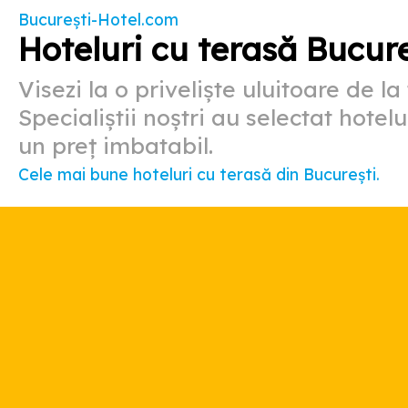
București-Hotel.com
Hoteluri cu terasă Bucure
Visezi la o priveliște uluitoare de l
Specialiștii noștri au selectat hote
un preț imbatabil.
Cele mai bune hoteluri cu terasă din București.