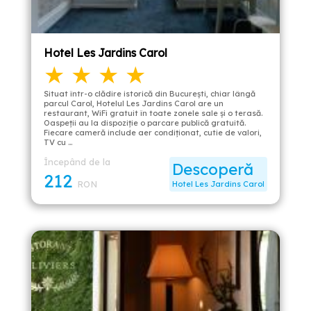
Hotel Les Jardins Carol
★ ★ ★ ★
Situat într-o clădire istorică din București, chiar lângă
parcul Carol, Hotelul Les Jardins Carol are un
restaurant, WiFi gratuit în toate zonele sale și o terasă.
Oaspeții au la dispoziție o parcare publică gratuită.
Fiecare cameră include aer condiționat, cutie de valori,
TV cu …
Începând de la
Descoperă
212
RON
Hotel Les Jardins Carol