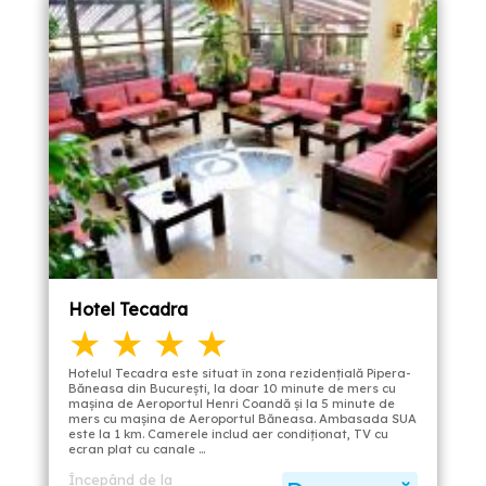
Hotel Tecadra
★ ★ ★ ★
Hotelul Tecadra este situat în zona rezidenţială Pipera-
Băneasa din Bucureşti, la doar 10 minute de mers cu
maşina de Aeroportul Henri Coandă şi la 5 minute de
mers cu maşina de Aeroportul Băneasa. Ambasada SUA
este la 1 km. Camerele includ aer condiţionat, TV cu
ecran plat cu canale …
Începând de la