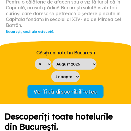
Pentru o călătorie de afaceri sau o vizită turistică în
Capitală, orașul grădină București salută vizitatori
curioși care doresc să petreacă o ședere plăcută în
Capitala fondată în secolul al XIV-lea de Mircea cel
Bătrân.
București, capitala așteaptă.
Găsiți un hotel în București
Verifică disponibilitatea
Descoperiți toate hotelurile
din București.