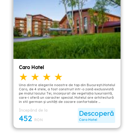
Caro Hotel
★ ★ ★ ★
Una dintre alegerile noastre de top din București.Hotelul
Caro, de 4 stele, a fost construit într-o zonă exclusivistă
pe malul lacului Tei, înconjurat de vegetația luxuriantă,
care-i oferă un caracter special. Hotelul are arhitectură
în stil german şi unități de cazare confortabile …
Începând de la
Descoperă
452
RON
Caro Hotel