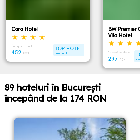
Caro Hotel
BW Premier C
★ ★ ★ ★
Vila Hotel
★ ★ ★ 
Începând de la
TOP HOTEL
452
Începând de la
RON
Caro Hotel
T
297
RON
BW 
89 hoteluri în București
începând de la 174 RON