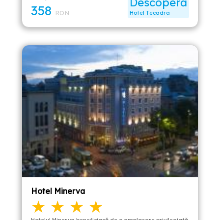
Descoperă
358
RON
Hotel Tecadra
Hotel Minerva
★ ★ ★ ★