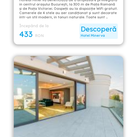
Hotelul Minerva beneficiază de o amplasare privilegiată
în centrul orașului București, la 300 m de Piața Romană
și de Piața Victoriei. Oaspeții au la dispoziție WiFi gratuit.
Camerele de 4 stele au aer condiţionat și sunt decorate
într-un stil modern, în tonuri naturale. Toate sunt …
Începând de la
Descoperă
433
RON
Hotel Minerva