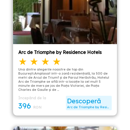
Arc de Triomphe by Residence Hotels
★ ★ ★ ★
Una dintre alegerile noastre de top din
București.Amplasat într-o zonă rezidențială, la 500 de
metri de Arcul de Triumf și de Parcul Herăstrău, Hotelul
Arc de Triomphe se află într-o locație la cel mult 5
minute de mers pe jos de Piața Victoriei, de Piața
Charles de Gaulle și de …
Începând de la
Descoperă
396
RON
Arc de Triomphe by Residence Hotels