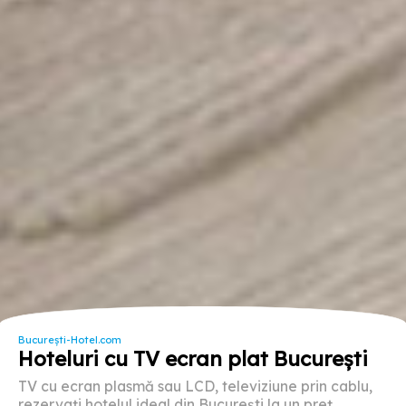
București-Hotel.com
Hoteluri cu TV ecran plat București
TV cu ecran plasmă sau LCD, televiziune prin cablu,
rezervați hotelul ideal din București la un preț