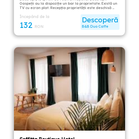
Oaspeții au la dispoziție un bar la proprietate. Există un
TV cu ecran plat. Recepția proprietății este deschisă …
Începând de la
Descoperă
132
RON
B&B Duo Caffe