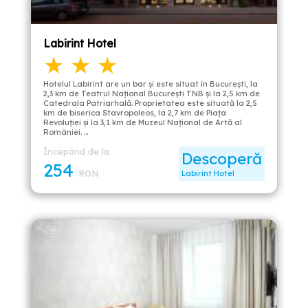
Labirint Hotel
★ ★ ★
Hotelul Labirint are un bar și este situat în București, la
2,3 km de Teatrul Național București TNB și la 2,5 km de
Catedrala Patriarhală. Proprietatea este situată la 2,5
km de biserica Stavropoleos, la 2,7 km de Piața
Revoluției și la 3,1 km de Muzeul Național de Artă al
României. …
Începând de la
Descoperă
254
RON
Labirint Hotel