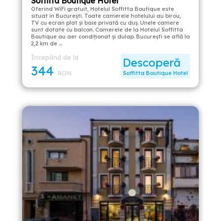
Soffitta Boutique Hotel
Oferind WiFi gratuit, Hotelul Soffitta Boutique este
situat în București. Toate camerele hotelului au birou,
TV cu ecran plat și baie privată cu duș. Unele camere
sunt dotate cu balcon. Camerele de la Hotelul Soffitta
Boutique au aer condiționat și dulap. București se află la
2,2 km de …
Începând de la
Descoperă
344
RON
Soffitta Boutique Hotel