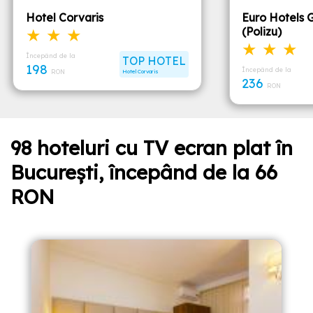
Hotel Corvaris
Euro Hotels 
★ ★ ★
(Polizu)
★ ★ ★
Începând de la
TOP HOTEL
198
Începând de la
RON
Hotel Corvaris
236
RON
98 hoteluri cu TV ecran plat în
București, începând de la 66
RON