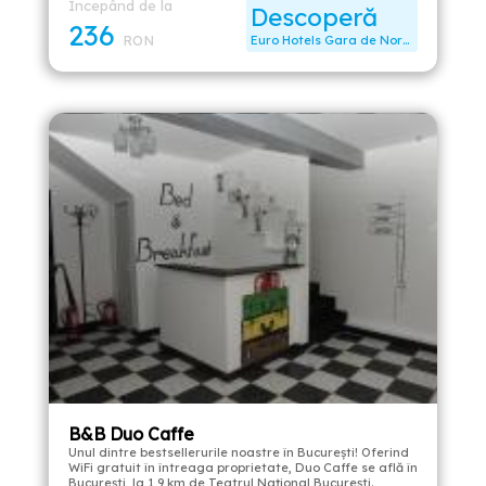
Începând de la
Descoperă
236
RON
Euro Hotels Gara de Nord (Polizu)
B&B Duo Caffe
Unul dintre bestsellerurile noastre în București! Oferind
WiFi gratuit în întreaga proprietate, Duo Caffe se află în
București, la 1,9 km de Teatrul Național București.