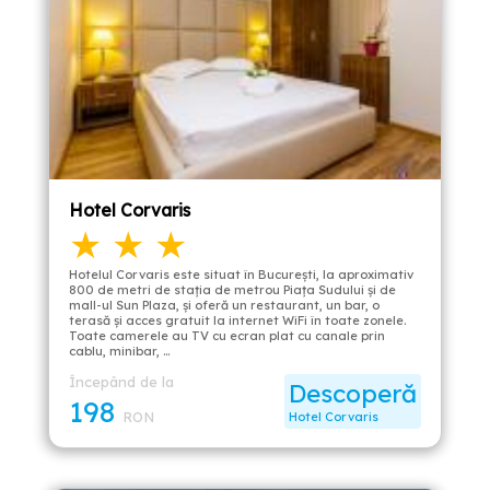
Hotel Corvaris
★ ★ ★
Hotelul Corvaris este situat în Bucureşti, la aproximativ
800 de metri de staţia de metrou Piaţa Sudului şi de
mall-ul Sun Plaza, şi oferă un restaurant, un bar, o
terasă şi acces gratuit la internet WiFi în toate zonele.
Toate camerele au TV cu ecran plat cu canale prin
cablu, minibar, …
Începând de la
Descoperă
198
RON
Hotel Corvaris