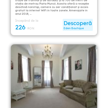
staţie de tramvai şi de autobuz şi la 700 de metri de
staţia de metrou Piata Muncii. Acesta oferă o recepţie
deschisă nonstop, camere cu aer condiţionat şi acces
gratuit la internet WiFi în toate zonele. Amenajate în
anul 2018, …
Începând de la
Descoperă
226
RON
Eden Boutique