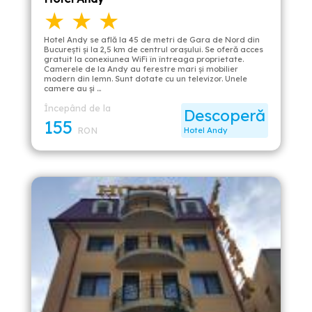
★ ★ ★
Hotel Andy se află la 45 de metri de Gara de Nord din
București şi la 2,5 km de centrul orașului. Se oferă acces
gratuit la conexiunea WiFi în întreaga proprietate.
Camerele de la Andy au ferestre mari şi mobilier
modern din lemn. Sunt dotate cu un televizor. Unele
camere au și …
Începând de la
Descoperă
155
RON
Hotel Andy