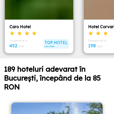
Caro Hotel
Hotel Corvar
★ ★ ★ ★
★ ★ ★
Începând de la
Începând de la
TOP HOTEL
452
198
RON
Caro Hotel
RON
189 hoteluri adevarat în
București, începând de la 85
RON