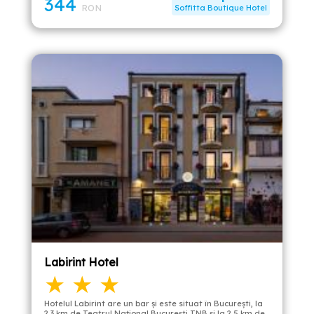
344
RON
Soffitta Boutique Hotel
Labirint Hotel
★ ★ ★
Hotelul Labirint are un bar și este situat în București, la
2,3 km de Teatrul Național București TNB și la 2,5 km de