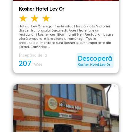
Kosher Hotel Lev Or
★ ★ ★
Hotelul Lev Or elegant este situat lângă Piața Victoriei
din centrul orașului București. Acest hotel are un
restaurant kosher certificat numit Hen Restaurant, care
oferă preparate israeliene și românești. Toate
produsele alimentare sunt kosher și sunt importate din
Israel. Camerele …
Începând de la
Descoperă
207
RON
Kosher Hotel Lev Or