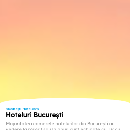
București-Hotel.com
Hoteluri București
Majoritatea camerele hotelurilor din București au
vedere la răsărit sau la apus, sunt echipate cu TV cu