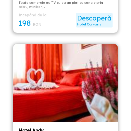
Toate camerele au TV cu ecran plat cu canale prin
cablu, minibar, …
Începând de la
Descoperă
198
RON
Hotel Corvaris
Hotel Andy