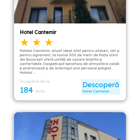
Hotel Cantemir
★ ★ ★
Hotelul Cantemir, situat ideal atât pentru afaceri, cât și
pentru agrement, la numai 500 de metri de Piața Unirii
din București oferă unități de cazare liniștite și
confortabile. Oaspeții pot beneficia de atmosfera caldă
și prietenoasă și de avantajul unui personal poliglot.
Hotelul …
Începând de la
Descoperă
184
RON
Hotel Cantemir