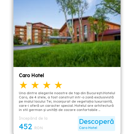
Caro Hotel
★ ★ ★ ★
Una dintre alegerile noastre de top din București.Hotelul
Caro, de 4 stele, a fost construit într-o zonă exclusivistă
pe malul lacului Tei, înconjurat de vegetația luxuriantă,
care-i oferă un caracter special. Hotelul are arhitectură
în stil german şi unități de cazare confortabile …
Începând de la
Descoperă
452
RON
Caro Hotel