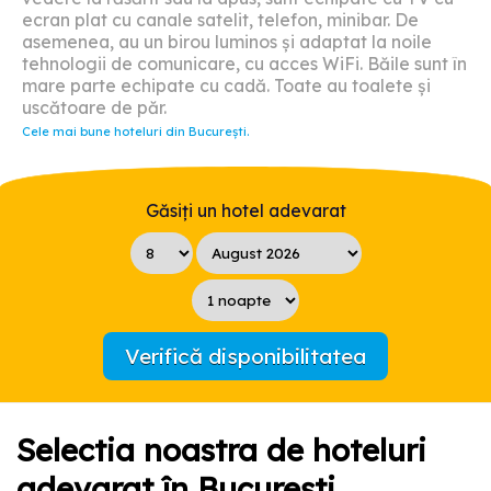
ecran plat cu canale satelit, telefon, minibar. De
asemenea, au un birou luminos și adaptat la noile
tehnologii de comunicare, cu acces WiFi. Băile sunt în
mare parte echipate cu cadă. Toate au toalete și
uscătoare de păr.
Cele mai bune hoteluri din București.
Găsiți un hotel adevarat
Verifică disponibilitatea
Selectia noastra de hoteluri
adevarat în București.