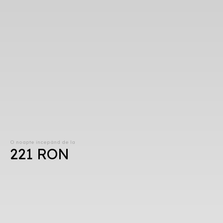
O noapte începând de la
221 RON