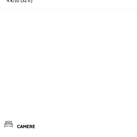
9.4
/
10
(
32
v.)
CAMERE