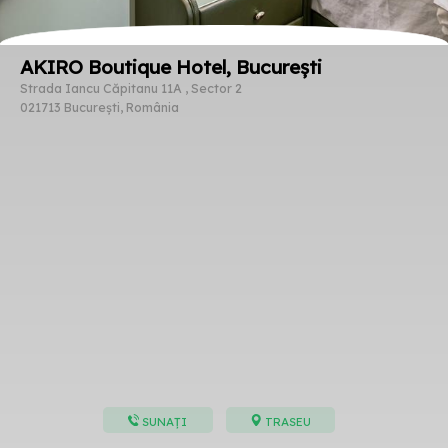
AKIRO Boutique Hotel, București
Strada Iancu Căpitanu 11A , Sector 2
021713 București, România
SUNAȚI
TRASEU