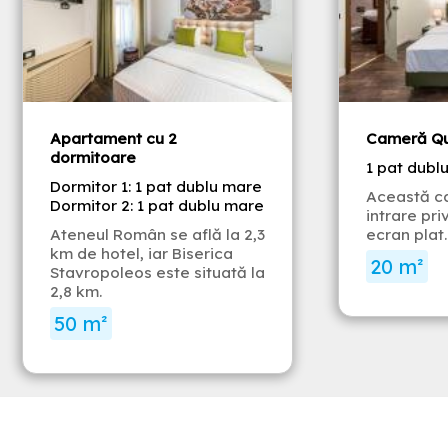
Apartament cu 2
Cameră Qu
dormitoare
1 pat dubl
Dormitor 1: 1 pat dublu mare
Această c
Dormitor 2: 1 pat dublu mare
intrare pri
Ateneul Român se află la 2,3
ecran plat.
km de hotel, iar Biserica
20 m²
Stavropoleos este situată la
2,8 km.
50 m²