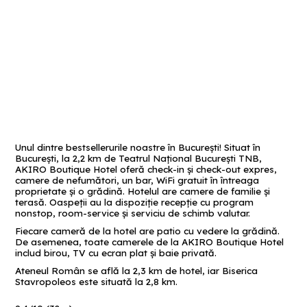
Unul dintre bestsellerurile noastre în București! Situat în
București, la 2,2 km de Teatrul Național București TNB,
AKIRO Boutique Hotel oferă check-in și check-out expres,
camere de nefumători, un bar, WiFi gratuit în întreaga
proprietate și o grădină. Hotelul are camere de familie și
terasă. Oaspeții au la dispoziție recepție cu program
nonstop, room-service și serviciu de schimb valutar.
Fiecare cameră de la hotel are patio cu vedere la grădină.
De asemenea, toate camerele de la AKIRO Boutique Hotel
includ birou, TV cu ecran plat și baie privată.
Ateneul Român se află la 2,3 km de hotel, iar Biserica
Stavropoleos este situată la 2,8 km.