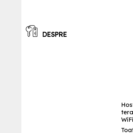
DESPRE
Host
tera
WiFi
Toat