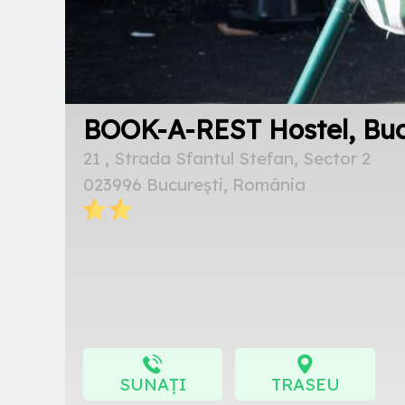
BOOK-A-REST Hostel, Buc
21 , Strada Sfantul Stefan, Sector 2
023996 București, România
SUNAȚI
TRASEU