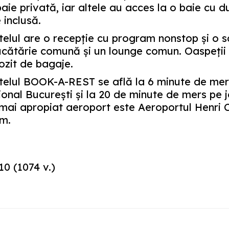
aie privată, iar altele au acces la o baie cu 
 inclusă.
elul are o recepţie cu program nonstop şi o s
cătărie comună şi un lounge comun. Oaspeţii a
ozit de bagaje.
telul BOOK-A-REST se află la 6 minute de mer
onal Bucureşti şi la 20 de minute de mers pe 
mai apropiat aeroport este Aeroportul Henri 
km.
10
(
1074
v.)