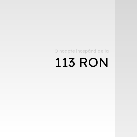
O noapte începând de la
113 RON