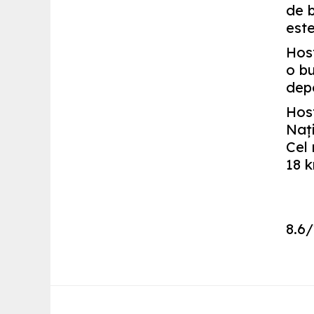
de b
este
Host
o bu
dep
Hos
Naţi
Cel 
18 
8.6
/