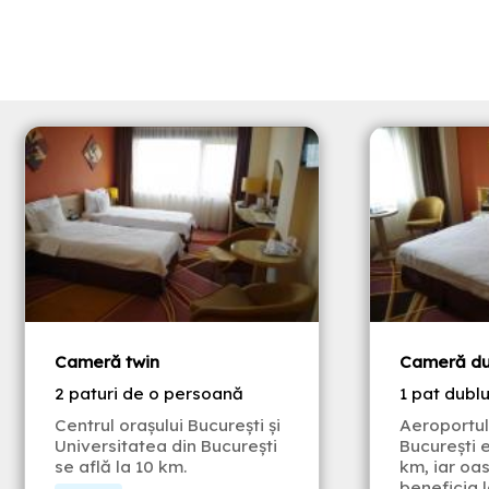
Cameră twin
Cameră du
2 paturi de o persoană
1 pat dubl
Centrul oraşului Bucureşti şi
Aeroportul
Universitatea din Bucureşti
Bucureşti e
se află la 10 km.
km, iar oas
beneficia 