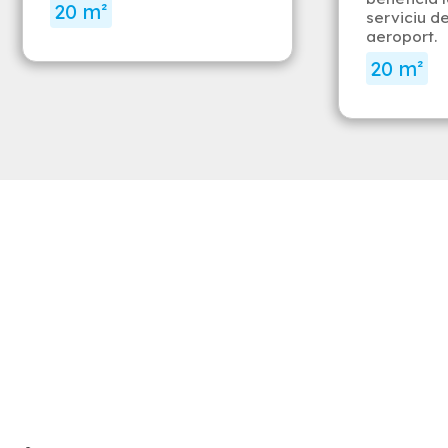
20 m²
serviciu de
aeroport.
20 m²