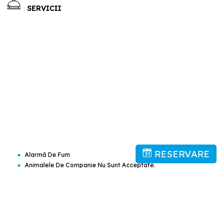
SERVICII
RESERVARE
•
Alarmă De Fum
•
Animalele De Companie Nu Sunt Acceptate.
•
Cafea Bună!
•
Camere De Supraveghere În Zonele Comune
•
Cost Suplimentar
•
Gratuit! Este Posibilă Parcarea Privată Gratuit La Proprietate (nu
Este Necesară Rezervare).