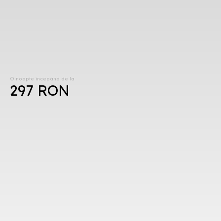
O noapte începând de la
297 RON