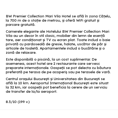
BW Premier Collection Mari Vila Hotel se află în zona Căţelu,
la 700 m de o staţie de metrou, şi oferă WiFi gratuit şi
parcare gratuită.
Camerele elegante ale Hotelului BW Premier Collection Mari
Vila au un decor în stil clasic, mobilier din lemn de esență
tare, aer condiţionat şi TV cu ecran plat. Toate includ o baie
privată cu pardoseală de gresie, halate, uscător de păr şi
articole de toaletă. Apartamentele includ o bucătărie şi o
zonă de relaxare.
Este disponibilă o piscină, la un cost suplimentar. De
asemenea, acest hotel are 2 restaurante care servesc
preparate internaționale. Oaspeţii se pot delecta cu băutura
preferată pe terasa de pe acoperiş sau pe terasele de vară.
Centrul oraşului Bucureşti şi Universitatea din Bucureşti se
află la 10 km. Aeroportul Internaţional Bucureşti este situat
la 32 km, iar oaspeții pot beneficia la cerere de un serviciu
de transfer de la/la aeroport.
8.3
/
10
(
199
v.)