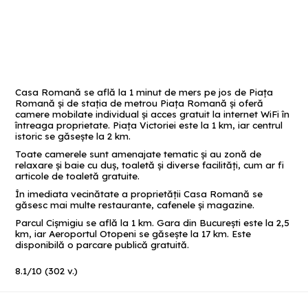
Casa Romană se află la 1 minut de mers pe jos de Piaţa
Romană şi de staţia de metrou Piaţa Romană şi oferă
camere mobilate individual şi acces gratuit la internet WiFi în
întreaga proprietate. Piaţa Victoriei este la 1 km, iar centrul
istoric se găseşte la 2 km.
Toate camerele sunt amenajate tematic şi au zonă de
relaxare şi baie cu duş, toaletă şi diverse facilităţi, cum ar fi
articole de toaletă gratuite.
În imediata vecinătate a proprietăţii Casa Romană se
găsesc mai multe restaurante, cafenele şi magazine.
Parcul Cişmigiu se află la 1 km. Gara din Bucureşti este la 2,5
km, iar Aeroportul Otopeni se găseşte la 17 km. Este
disponibilă o parcare publică gratuită.
8.1
/
10
(
302
v.)