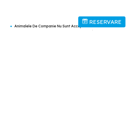
RESERVARE
•
Animalele De Companie Nu Sunt Acceptate.
•
Este Posibilă Parcarea Publică La O Locaţie În Apropiere (nu
Este Posibilă Rezervarea) Şi Se Pot Percepe Taxe.
•
Gratuit! Internet Wireless Este Disponibil În Întregul Hotel Şi Este
Gratuit.
•
Camere De Familie
•
Camere Pentru Nefumători
•
Cameră De Bagaje
•
Check-In/check-Out Privat
•
Parcare Pe Stradă
•
Încălzire