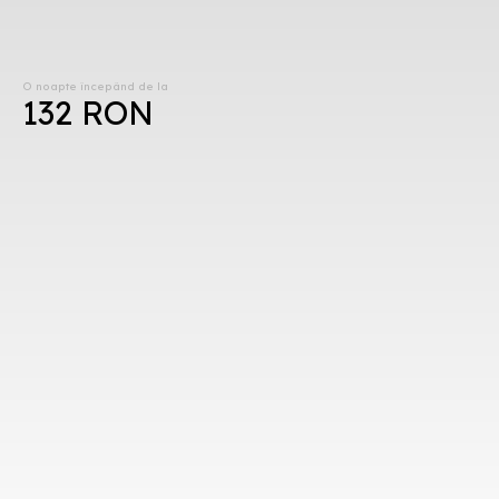
O noapte începând de la
132 RON