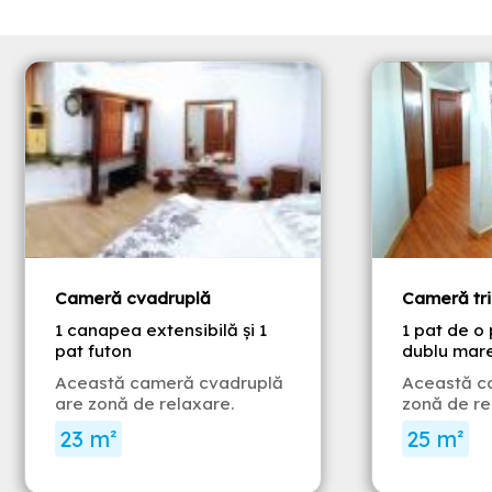
Cameră cvadruplă
Cameră tri
1 canapea extensibilă și 1
1 pat de o 
pat futon
dublu mar
Această cameră cvadruplă
Această ca
are zonă de relaxare.
zonă de re
23 m²
25 m²