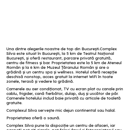
Una dintre alegerile noastre de top din București.Complex
Silva este situat în București, la 5 km de Teatrul Național
București, și oferă restaurant, parcare privată gratuită,
centru de fitness și bar. Proprietatea este la 5 km de Ateneul
Român și la 6 km de Muzeul Țăranului Român și are o
grădină și un centru spa și wellness. Hotelul oferă recepție
deschisă nonstop, acces gratuit la internet WiFi în toate
zonele, terasă și vedere la grădină.
Camerele au aer condiționat, TV cu ecran plat cu canale prin
cablu, frigider, cană fierbător, dulap, duș și uscător de păr.
Camerele hotelului includ baie privată cu articole de toaletă
gratuite.
Complexul Silva servește mic dejun continental sau halal.
Proprietatea oferă o saună.
Complex Silva pune la dispoziţie un centru de afaceri, iar