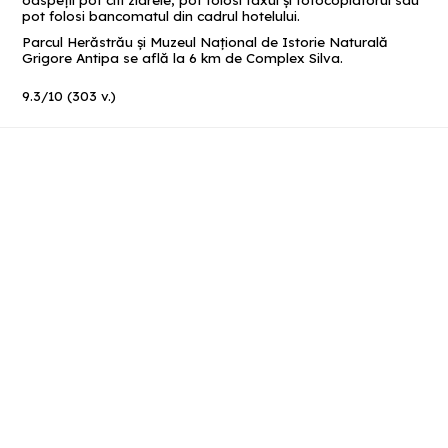
oaspeţii pot citi ziarele, pot folosi faxul şi fotocopiatorul sau
pot folosi bancomatul din cadrul hotelului.
Parcul Herăstrău și Muzeul Național de Istorie Naturală
Grigore Antipa se află la 6 km de Complex Silva.
9.3
/
10
(
303
v.)