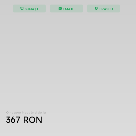
SUNAȚI
EMAIL
TRASEU
O noapte începând de la
367 RON