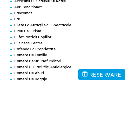
•
Accesibil Cu Scaunul Cu Rotile
•
Aer Condiţionat
•
Bancomat
•
Bar
•
Bilete La Atracții Sau Spectacole
•
Birou De Turism
•
Bufet Potrivit Copiilor
•
Business Centre
•
Cafenea La Proprietate
•
Camere De Familie
•
Camere Pentru Nefumători
•
Cameră Cu Facilităţi Antialergice
•
Cameră De Aburi
RESERVARE
•
Cameră De Bagaje
•
Canale TV Pentru Copii
•
Check-In/check-Out Express
•
Check-In/check-Out Privat
•
Ciocolată Sau Fursecuri
•
Cordon De Urgență În Baie
•
Călărie
•
Divertisment De Seară
•
Drumeţii