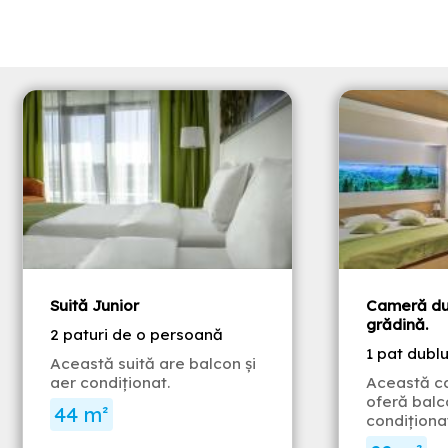
Suită Junior
Cameră du
grădină.
2 paturi de o persoană
1 pat dubl
Această suită are balcon şi
aer condiţionat.
Această c
oferă balc
44 m²
condiţionat