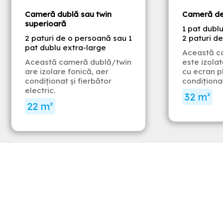
Cameră dublă sau twin
Cameră de
superioară
1 pat dubl
2 paturi de o persoană sau 1
2 paturi d
pat dublu extra-large
Această c
Această cameră dublă/twin
este izolat
are izolare fonică, aer
cu ecran pl
condiționat și fierbător
condiționa
electric.
32 m²
22 m²