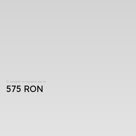
O noapte începând de la
575 RON