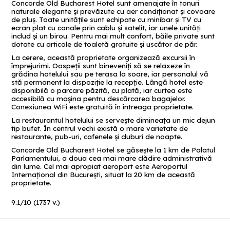
Concorde Old Bucharest Hotel sunt amenajate în tonuri
naturale elegante și prevăzute cu aer condiționat și covoare
de pluș. Toate unitățile sunt echipate cu minibar și TV cu
ecran plat cu canale prin cablu și satelit, iar unele unități
includ și un birou. Pentru mai mult confort, băile private sunt
dotate cu articole de toaletă gratuite și uscător de păr.
La cerere, această proprietate organizează excursii în
împrejurimi. Oaspeții sunt bineveniți să se relaxeze în
grădina hotelului sau pe terasa la soare, iar personalul vă
stă permanent la dispoziție la recepție. Lângă hotel este
disponibilă o parcare păzită, cu plată, iar curtea este
accesibilă cu mașina pentru descărcarea bagajelor.
Conexiunea WiFi este gratuită în întreaga proprietate.
La restaurantul hotelului se servește dimineața un mic dejun
tip bufet. În centrul vechi există o mare varietate de
restaurante, pub-uri, cafenele și cluburi de noapte.
Concorde Old Bucharest Hotel se găsește la 1 km de Palatul
Parlamentului, a doua cea mai mare clădire administrativă
din lume. Cel mai apropiat aeroport este Aeroportul
Internațional din București, situat la 20 km de această
proprietate.
9.1
/
10
(
1737
v.)