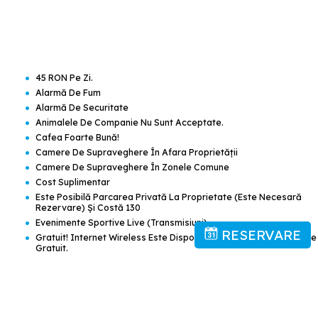
•
45 RON Pe Zi.
•
Alarmă De Fum
•
Alarmă De Securitate
•
Animalele De Companie Nu Sunt Acceptate.
•
Cafea Foarte Bună!
•
Camere De Supraveghere În Afara Proprietății
•
Camere De Supraveghere În Zonele Comune
•
Cost Suplimentar
•
Este Posibilă Parcarea Privată La Proprietate (este Necesară
Rezervare) Şi Costă 130
•
Evenimente Sportive Live (transmisiuni)
RESERVARE
•
Gratuit! Internet Wireless Este Disponibil În Întregul Hotel Şi Este
Gratuit.
•
Menaj Zilnic
•
Securitate Non-Stop
•
Stingătoare De Foc
•
Accesibil Cu Scaunul Cu Rotile