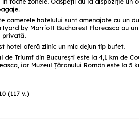
 în toate zonele. Oaspeții au la dispoziție un 
bagaje.
te camerele hotelului sunt amenajate cu un du
tyard by Marriott Bucharest Floreasca au un b
 privată.
t hotel oferă zilnic un mic dejun tip bufet.
l de Triumf din București este la 4,1 km de C
easca, iar Muzeul Țăranului Român este la 5 k
10
(
117
v.)