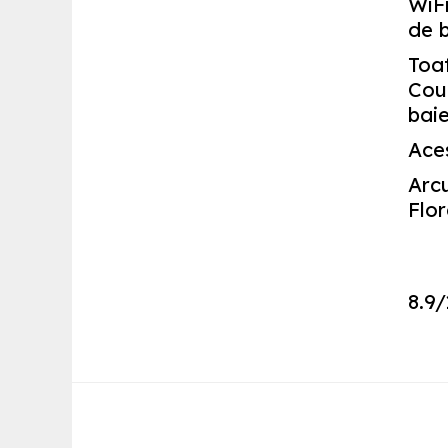
WiFi
de 
Toa
Cour
baie
Aces
Arcu
Flor
8.9
/