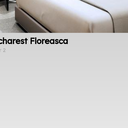
charest Floreasca
r 2