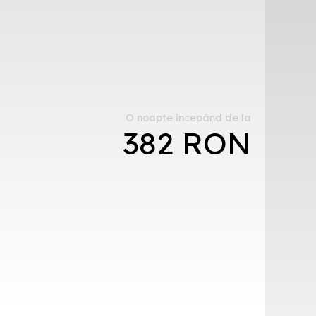
O noapte începând de la
382 RON