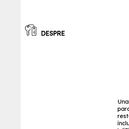
DESPRE
Una 
par
rest
incl