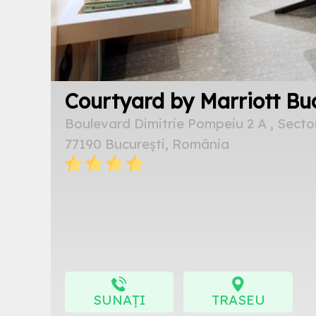
Courtyard by Marriott Bu
Boulevard Dimitrie Pompeiu 2 A , Secto
77190 București, România
SUNAȚI
TRASEU