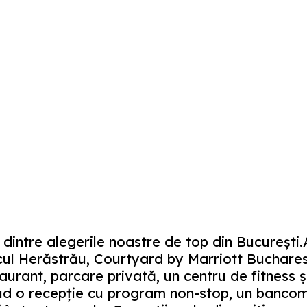
dintre alegerile noastre de top din București.A
cul Herăstrău, Courtyard by Marriott Buchares
aurant, parcare privată, un centru de fitness și 
ud o recepție cu program non-stop, un bancoma