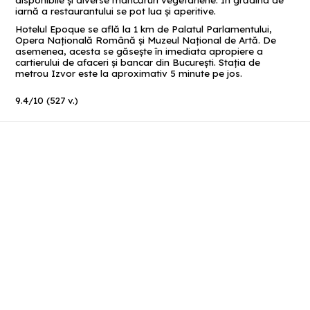
disponibile și diverse mâncăruri vegetariene. În grădina de
iarnă a restaurantului se pot lua și aperitive.
Hotelul Epoque se află la 1 km de Palatul Parlamentului,
Opera Națională Română și Muzeul Național de Artă. De
asemenea, acesta se găsește în imediata apropiere a
cartierului de afaceri și bancar din București. Stația de
metrou Izvor este la aproximativ 5 minute pe jos.
9.4
/
10
(
527
v.)