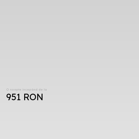
O noapte începând de la
951 RON