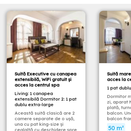
Suită Executive cu canapea
Suită mare 
extensibilă, WiFi gratuit și
acces la c
acces la centrul spa
1 pat dubl
Living: 1 canapea
Dormitor m
extensibilă Dormitor 2: 1 pat
zi, aparat
dublu extra-large
plată, tur
Această suită clasică are 2
balcon. Une
camere separate de o uşă,
balcon fra
una cu pat king-size şi
50 m²
cealaltă cu deschidere spre