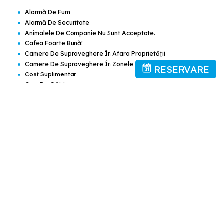
•
Alarmă De Fum
•
Alarmă De Securitate
•
Animalele De Companie Nu Sunt Acceptate.
•
Cafea Foarte Bună!
•
Camere De Supraveghere În Afara Proprietății
•
Camere De Supraveghere În Zonele Comune
RESERVARE
•
Cost Suplimentar
•
Curs De Gătit
•
Gratuit! Este Posibilă Parcarea Publică Gratuit La Proprietate
(este Necesară Rezervare).
•
Gratuit! Internet Wireless Este Disponibil În Întregul Hotel Şi Este
Gratuit.
•
Menaj Zilnic
•
Prosoape De Plajă/piscină
•
Stingătoare De Foc
•
Tur Sau Curs Despre Cultura Locală
•
Tururi De Mers Pe Jos
•
Aer Condiţionat
•
Baie Turcească/baie De Aburi
•
Bancomat
•
Bar