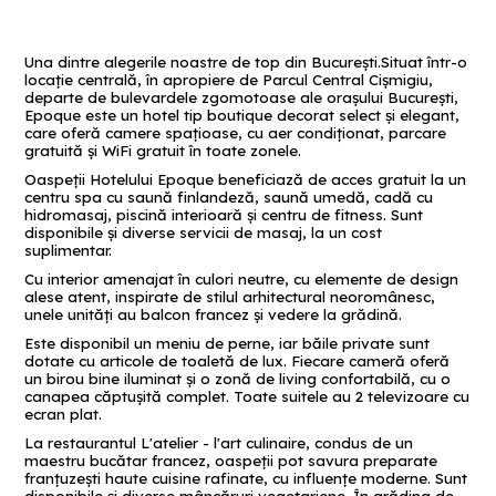
Una dintre alegerile noastre de top din București.Situat într-o
locație centrală, în apropiere de Parcul Central Cișmigiu,
departe de bulevardele zgomotoase ale orașului București,
Epoque este un hotel tip boutique decorat select și elegant,
care oferă camere spațioase, cu aer condiționat, parcare
gratuită și WiFi gratuit în toate zonele.
Oaspeții Hotelului Epoque beneficiază de acces gratuit la un
centru spa cu saună finlandeză, saună umedă, cadă cu
hidromasaj, piscină interioară și centru de fitness. Sunt
disponibile și diverse servicii de masaj, la un cost
suplimentar.
Cu interior amenajat în culori neutre, cu elemente de design
alese atent, inspirate de stilul arhitectural neoromânesc,
unele unități au balcon francez și vedere la grădină.
Este disponibil un meniu de perne, iar băile private sunt
dotate cu articole de toaletă de lux. Fiecare cameră oferă
un birou bine iluminat și o zonă de living confortabilă, cu o
canapea căptușită complet. Toate suitele au 2 televizoare cu
ecran plat.
La restaurantul L'atelier - l'art culinaire, condus de un
maestru bucătar francez, oaspeții pot savura preparate
franțuzești haute cuisine rafinate, cu influențe moderne. Sunt