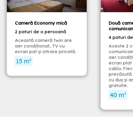
Cameră Economy mică
Două came
comunican
2 paturi de o persoană
4 paturi d
Această cameră twin are
aer condiționat, TV cu
Aceste 2 
ecran pat și intrare privată.
comunicant
aer condiți
15 m²
ecran plat
cablu. Fie
prevăzută 
cu duș și a
gratuite.
40 m²