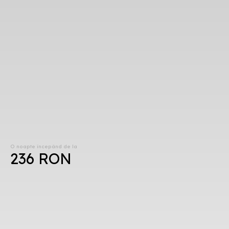
O noapte începând de la
236 RON