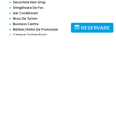
•
Securitate Non-Stop
•
Stingătoare De Foc
•
Aer Condiţionat
•
Birou De Turism
•
Business Centre
RESERVARE
•
Bărbier/salon De Frumuseţe
•
Camere Izolate Fonic
•
Camere Pentru Nefumători
•
Cameră De Bagaje
•
Curăţătorie Chimică
•
Fax/copiator
•
Fumatul Interzis În Toate Spaţiile Publice Şi Private
•
Lift
•
Lustruire Pantofi
•
Parcare Pe Stradă
•
Parcare Păzită
•
Recepţie Deschisă Nonstop
•
Restaurant
•
Serviciu De Călcătorie
•
Spălătorie
•
Săli De Conferinţă Şi Petreceri