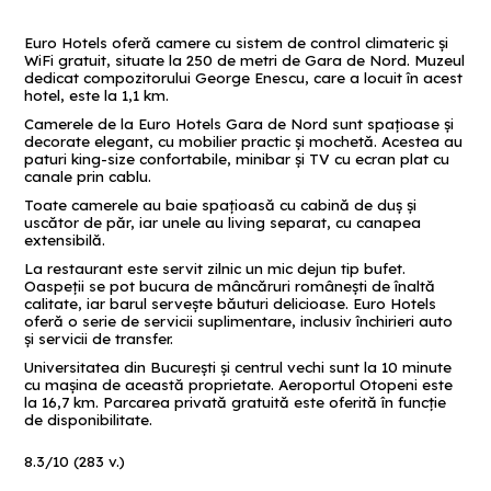
Euro Hotels oferă camere cu sistem de control climateric și
WiFi gratuit, situate la 250 de metri de Gara de Nord. Muzeul
dedicat compozitorului George Enescu, care a locuit în acest
hotel, este la 1,1 km.
Camerele de la Euro Hotels Gara de Nord sunt spaţioase şi
decorate elegant, cu mobilier practic şi mochetă. Acestea au
paturi king-size confortabile, minibar şi TV cu ecran plat cu
canale prin cablu.
Toate camerele au baie spaţioasă cu cabină de duş şi
uscător de păr, iar unele au living separat, cu canapea
extensibilă.
La restaurant este servit zilnic un mic dejun tip bufet.
Oaspeţii se pot bucura de mâncăruri româneşti de înaltă
calitate, iar barul serveşte băuturi delicioase. Euro Hotels
oferă o serie de servicii suplimentare, inclusiv închirieri auto
şi servicii de transfer.
Universitatea din București și centrul vechi sunt la 10 minute
cu maşina de această proprietate. Aeroportul Otopeni este
la 16,7 km. Parcarea privată gratuită este oferită în funcţie
de disponibilitate.
8.3
/
10
(
283
v.)