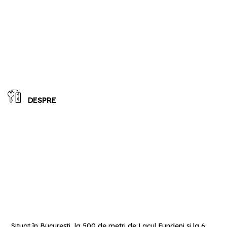
DESPRE
Situat în Bucureşti, la 500 de metri de Lacul Fundeni şi la 6