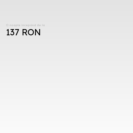
O noapte începând de la
137 RON