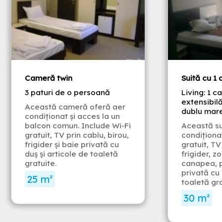
Cameră twin
Suită cu 1 
3 paturi de o persoană
Living: 1 
extensibilă
Această cameră oferă aer
dublu mar
condiționat și acces la un
balcon comun. Include Wi-Fi
Această su
gratuit, TV prin cablu, birou,
condiționat
frigider și baie privată cu
gratuit, TV
duș și articole de toaletă
frigider, z
gratuite.
canapea, p
privată cu 
25 m²
toaletă gra
30 m²