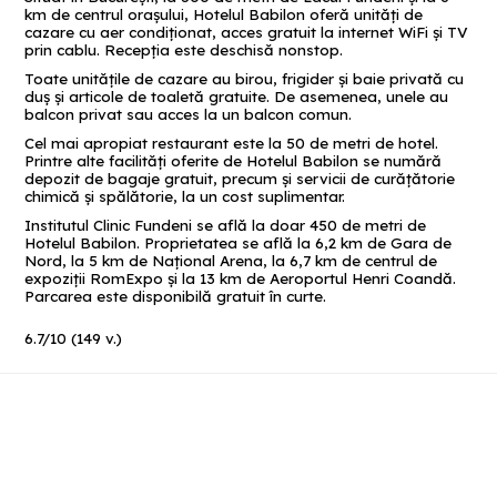
km de centrul oraşului, Hotelul Babilon oferă unităţi de
cazare cu aer condiţionat, acces gratuit la internet WiFi şi TV
prin cablu. Recepţia este deschisă nonstop.
Toate unităţile de cazare au birou, frigider şi baie privată cu
duş şi articole de toaletă gratuite. De asemenea, unele au
balcon privat sau acces la un balcon comun.
Cel mai apropiat restaurant este la 50 de metri de hotel.
Printre alte facilităţi oferite de Hotelul Babilon se numără
depozit de bagaje gratuit, precum şi servicii de curăţătorie
chimică şi spălătorie, la un cost suplimentar.
Institutul Clinic Fundeni se află la doar 450 de metri de
Hotelul Babilon. Proprietatea se află la 6,2 km de Gara de
Nord, la 5 km de Naţional Arena, la 6,7 km de centrul de
expoziţii RomExpo şi la 13 km de Aeroportul Henri Coandă.
Parcarea este disponibilă gratuit în curte.
6.7
/
10
(
149
v.)