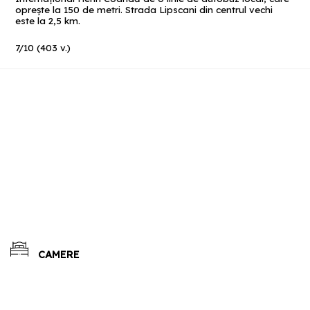
opreşte la 150 de metri. Strada Lipscani din centrul vechi
este la 2,5 km.
7
/
10
(
403
v.)
CAMERE