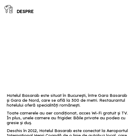
DESPRE
Hotelul Basarab este situat în Bucureşti, între Gara Basarab
şi Gara de Nord, care se află la 300 de metri. Restaurantul
hotelului oferă specialităţi româneşti.
Toate camerele au aer condiţionat, acces Wi-Fi gratuit şi TV.
În plus, unele camere au frigider. Băile private au podea cu
gresie şi duş.
Deschis în 2012, Hotelul Basarab este conectat la Aeroportul
Internaţional Henri Coandă de o linie de autobuz local, care