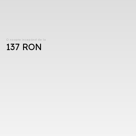
O noapte începând de la
137 RON