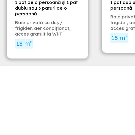
1 pat de o persoană și 1 pat
1 pat dublu
dublu sau 3 paturi de o
persoană
persoană
Baie priva
Baie privată cu duş /
frigider, a
frigider, aer condiţionat,
acces gratu
acces gratuit la Wi-Fi
15 m²
18 m²