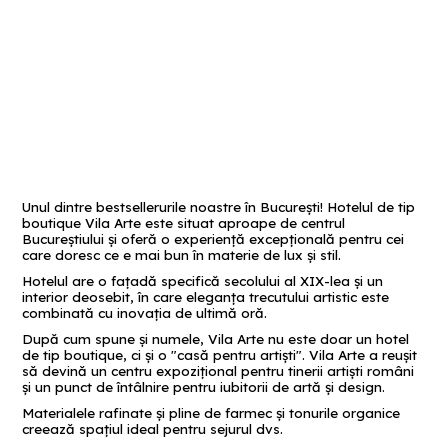
Unul dintre bestsellerurile noastre în București! Hotelul de tip
boutique Vila Arte este situat aproape de centrul
Bucureştiului şi oferă o experienţă excepţională pentru cei
care doresc ce e mai bun în materie de lux şi stil.
Hotelul are o faţadă specifică secolului al XIX-lea şi un
interior deosebit, în care eleganţa trecutului artistic este
combinată cu inovaţia de ultimă oră.
După cum spune şi numele, Vila Arte nu este doar un hotel
de tip boutique, ci şi o "casă pentru artişti". Vila Arte a reuşit
să devină un centru expoziţional pentru tinerii artişti români
şi un punct de întâlnire pentru iubitorii de artă şi design.
Materialele rafinate şi pline de farmec şi tonurile organice
creează spaţiul ideal pentru sejurul dvs.