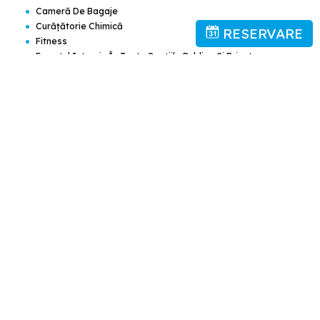
•
Cameră De Bagaje
•
Curăţătorie Chimică
RESERVARE
•
Fitness
•
Fumatul Interzis În Toate Spaţiile Publice Şi Private
•
Lift
•
Lounge/cameră Cu TV Comună
•
Masaj
•
Parcare Păzită
•
Sală De Fitness
•
Saună
•
Seif
•
Serviciu De Călcătorie
•
Serviciu De Transfer
•
Serviciu De Transfer (cost Suplimentar)
•
Spălătorie
•
Transfer Aeroport (cost Suplimentar)
•
Transfer De La Aeroport
•
Transfer La Aeroport
•
Vestiare
•
Închirieri Auto
•
Încălzire