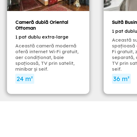
Cameră dublă Oriental
Suită Busi
Ottoman
1 pat dubl
1 pat dublu extra-large
Această su
Această cameră modernă
spațioasă 
oferă internet Wi-Fi gratuit,
Fi gratuit,
aer condiționat, baie
separată, 
spațioasă, TV prin satelit,
TV prin sat
minibar și seif.
seif.
24 m²
36 m²