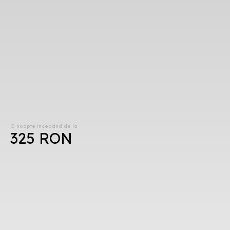
O noapte începând de la
325 RON