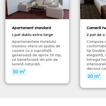
Apartament standard
Cameră tw
1 pat dublu extra-large
2 pat de o
Apartamentele Hotelului
Compuse d
Giuliano ofera un spațiu de
confortabi
cazare cu o suprafață
tip Double
generoasă de aprox 50 mp,
elegantă, 
ce beneficiază din plin de
întregul h
lumină naturală.
interioarel
decorul ca
50 m²
20 m²