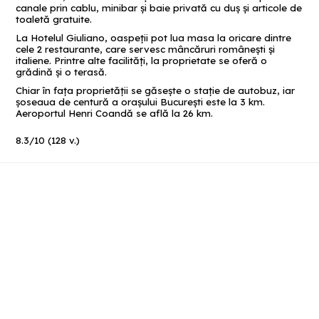
canale prin cablu, minibar și baie privată cu duș și articole de
toaletă gratuite.
La Hotelul Giuliano, oaspeții pot lua masa la oricare dintre
cele 2 restaurante, care servesc mâncăruri românești și
italiene. Printre alte facilități, la proprietate se oferă o
grădină și o terasă.
Chiar în fața proprietății se găsește o stație de autobuz, iar
șoseaua de centură a orașului București este la 3 km.
Aeroportul Henri Coandă se află la 26 km.
8.3
/
10
(
128
v.)