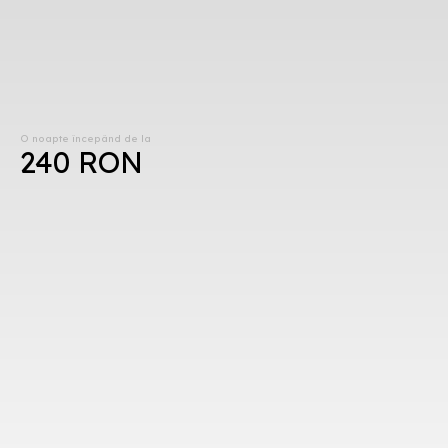
O noapte începând de la
240 RON