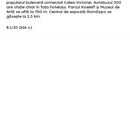
popularul bulevard comercial Calea Victoriei. Autobuzul 300
are stație chiar în fața hotelului. Parcul Kiseleff și Muzeul de
Artă se află la 700 m. Centrul de expoziţii RomExpo se
găsește la 2,5 km.
8.1
/
10
(
616
v.)