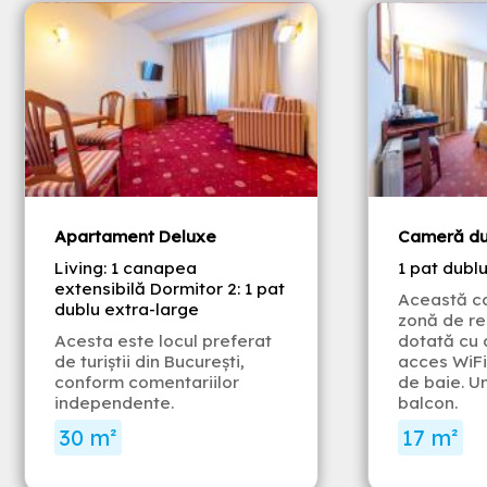
Apartament Deluxe
Cameră du
Living: 1 canapea
1 pat dubl
extensibilă Dormitor 2: 1 pat
Această c
dublu extra-large
zonă de re
Acesta este locul preferat
dotată cu 
de turiștii din București,
acces WiFi 
conform comentariilor
de baie. Un
independente.
balcon.
30 m²
17 m²