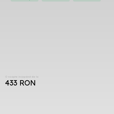
O noapte începând de la
433 RON