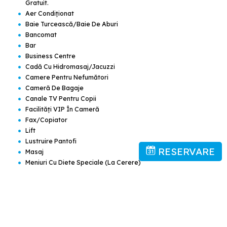
Gratuit.
•
Aer Condiţionat
•
Baie Turcească/baie De Aburi
•
Bancomat
•
Bar
•
Business Centre
•
Cadă Cu Hidromasaj/jacuzzi
•
Camere Pentru Nefumători
•
Cameră De Bagaje
•
Canale TV Pentru Copii
•
Facilităţi VIP În Cameră
•
Fax/copiator
•
Lift
•
Lustruire Pantofi
RESERVARE
•
Masaj
•
Meniuri Cu Diete Speciale (la Cerere)
•
Mic Dejun În Cameră
•
Prânz La Pachet
•
Recepţie Deschisă Nonstop
•
Restaurant
•
Room Service
•
Sală De Fitness