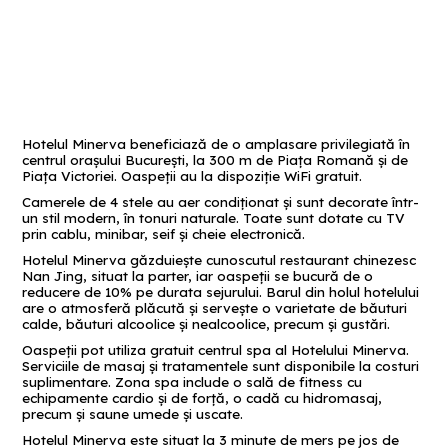
Hotelul Minerva beneficiază de o amplasare privilegiată în
centrul orașului București, la 300 m de Piața Romană și de
Piața Victoriei. Oaspeții au la dispoziție WiFi gratuit.
Camerele de 4 stele au aer condiţionat și sunt decorate într-
un stil modern, în tonuri naturale. Toate sunt dotate cu TV
prin cablu, minibar, seif şi cheie electronică.
Hotelul Minerva găzduieşte cunoscutul restaurant chinezesc
Nan Jing, situat la parter, iar oaspeţii se bucură de o
reducere de 10% pe durata sejurului. Barul din holul hotelului
are o atmosferă plăcută şi servește o varietate de băuturi
calde, băuturi alcoolice şi nealcoolice, precum şi gustări.
Oaspeţii pot utiliza gratuit centrul spa al Hotelului Minerva.
Serviciile de masaj și tratamentele sunt disponibile la costuri
suplimentare. Zona spa include o sală de fitness cu
echipamente cardio şi de forţă, o cadă cu hidromasaj,
precum şi saune umede şi uscate.
Hotelul Minerva este situat la 3 minute de mers pe jos de