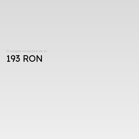
O noapte începând de la
193 RON