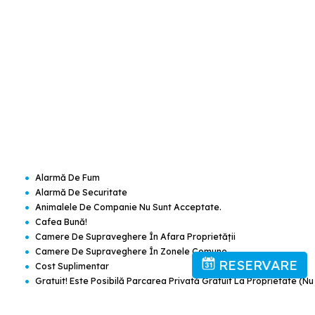
•
Alarmă De Fum
•
Alarmă De Securitate
•
Animalele De Companie Nu Sunt Acceptate.
•
Cafea Bună!
•
Camere De Supraveghere În Afara Proprietății
•
Camere De Supraveghere În Zonele Comune
RESERVARE
•
Cost Suplimentar
•
Gratuit! Este Posibilă Parcarea Privată Gratuit La Proprietate (nu
Este Posibilă Rezervarea).
•
Gratuit! Internet Wireless Este Disponibil În Întregul Hotel Şi Este