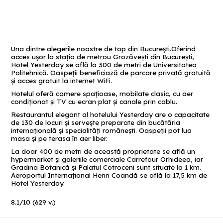
Una dintre alegerile noastre de top din București.Oferind
acces ușor la stația de metrou Grozăvești din București,
Hotel Yesterday se află la 300 de metri de Universitatea
Politehnică. Oaspeții beneficiază de parcare privată gratuită
și acces gratuit la internet WiFi.
Hotelul oferă camere spațioase, mobilate clasic, cu aer
condiționat și TV cu ecran plat şi canale prin cablu.
Restaurantul elegant al hotelului Yesterday are o capacitate
de 130 de locuri și servește preparate din bucătăria
internațională și specialități românești. Oaspeții pot lua
masa şi pe terasa în aer liber.
La doar 400 de metri de această proprietate se află un
hypermarket și galeriile comerciale Carrefour Orhideea, iar
Gradina Botanică și Palatul Cotroceni sunt situate la 1 km.
Aeroportul Internațional Henri Coandă se află la 17,5 km de
Hotel Yesterday.
8.1
/
10
(
629
v.)