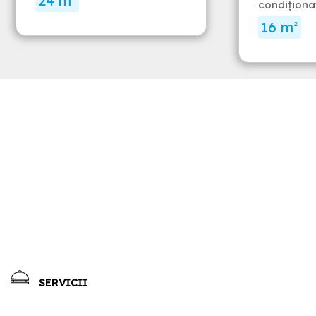
24 m²
condiţiona
16 m²
SERVICII