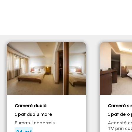
Cameră dublă
Cameră si
1 pat dublu mare
1 pat de o
Fumatul nepermis
Această c
TV prin cab