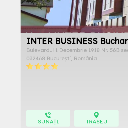
INTER BUSINESS Buchar
Bulevardul 1 Decembrie 1918 Nr. 56B sec
032468 București, România
SUNAȚI
TRASEU