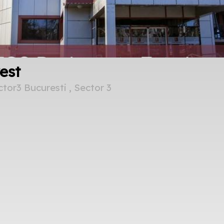
est
tor3 Bucuresti , Sector 3