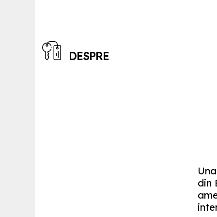
DESPRE
Una 
din
amen
inte