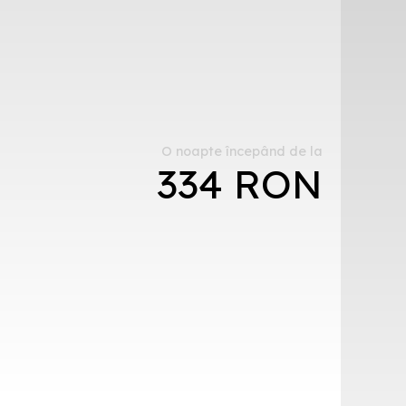
O noapte începând de la
334 RON