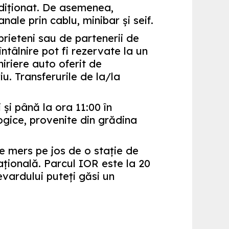
diţionat. De asemenea,
ale prin cablu, minibar şi seif.
rieteni sau de partenerii de
întâlnire pot fi rezervate la un
hiriere auto oferit de
u. Transferurile de la/la
 şi până la ora 11:00 în
gice, provenite din grădina
 mers pe jos de o staţie de
ţională. Parcul IOR este la 20
vardului puteţi găsi un