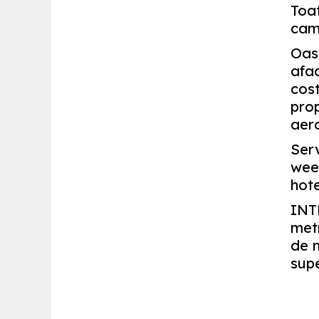
Toa
came
Oasp
afac
cost
prop
aero
Serv
wee
hote
INT
metr
de m
supe