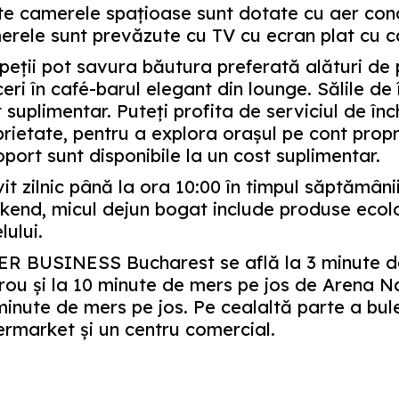
te camerele spaţioase sunt dotate cu aer con
rele sunt prevăzute cu TV cu ecran plat cu can
eţii pot savura băutura preferată alături de p
eri în café-barul elegant din lounge. Sălile de 
 suplimentar. Puteţi profita de serviciul de înc
rietate, pentru a explora oraşul pe cont propri
port sunt disponibile la un cost suplimentar.
it zilnic până la ora 10:00 în timpul săptămânii
kend, micul dejun bogat include produse ecolo
lului.
ER BUSINESS Bucharest se află la 3 minute de
ou şi la 10 minute de mers pe jos de Arena Na
inute de mers pe jos. Pe cealaltă parte a bule
rmarket şi un centru comercial.