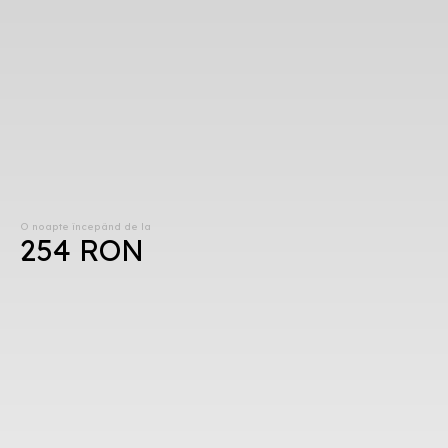
O noapte începând de la
254 RON