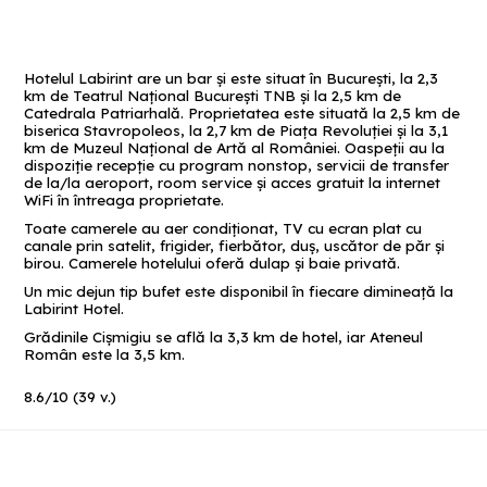
Hotelul Labirint are un bar și este situat în București, la 2,3
km de Teatrul Național București TNB și la 2,5 km de
Catedrala Patriarhală. Proprietatea este situată la 2,5 km de
biserica Stavropoleos, la 2,7 km de Piața Revoluției și la 3,1
km de Muzeul Național de Artă al României. Oaspeții au la
dispoziție recepție cu program nonstop, servicii de transfer
de la/la aeroport, room service și acces gratuit la internet
WiFi în întreaga proprietate.
Toate camerele au aer condiționat, TV cu ecran plat cu
canale prin satelit, frigider, fierbător, duș, uscător de păr și
birou. Camerele hotelului oferă dulap și baie privată.
Un mic dejun tip bufet este disponibil în fiecare dimineață la
Labirint Hotel.
Grădinile Cișmigiu se află la 3,3 km de hotel, iar Ateneul
Român este la 3,5 km.
8.6
/
10
(
39
v.)