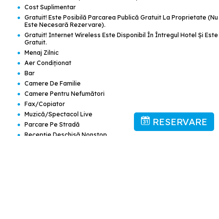
•
Cost Suplimentar
•
Gratuit! Este Posibilă Parcarea Publică Gratuit La Proprietate (nu
Este Necesară Rezervare).
•
Gratuit! Internet Wireless Este Disponibil În Întregul Hotel Şi Este
Gratuit.
•
Menaj Zilnic
•
Aer Condiţionat
•
Bar
•
Camere De Familie
•
Camere Pentru Nefumători
•
Fax/copiator
•
Muzică/spectacol Live
RESERVARE
•
Parcare Pe Stradă
•
Recepţie Deschisă Nonstop
•
Room Service
•
Serviciu De Transfer
•
Serviciu De Transfer (cost Suplimentar)
•
Spălătorie
•
Transfer Aeroport (cost Suplimentar)
•
Transfer De La Aeroport
•
Transfer La Aeroport