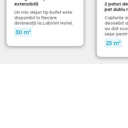
extensibilă
2 paturi de
pat dublu
Un mic dejun tip bufet este
disponibil în fiecare
Cuplurile 
dimineață la Labirint Hotel.
deosebit a
au dat scor
30 m²
sejur pent
25 m²