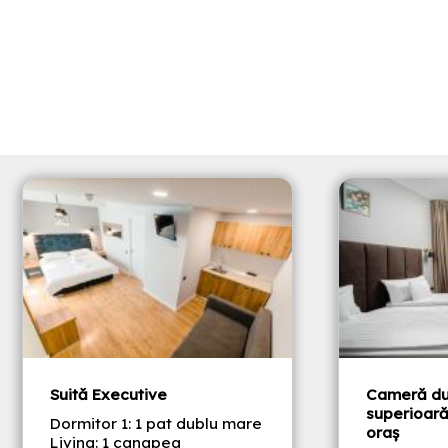
Suită Executive
Cameră du
superioară
Dormitor 1: 1 pat dublu mare
oraş
Living: 1 canapea