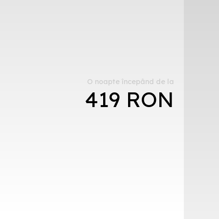
O noapte începând de la
419 RON