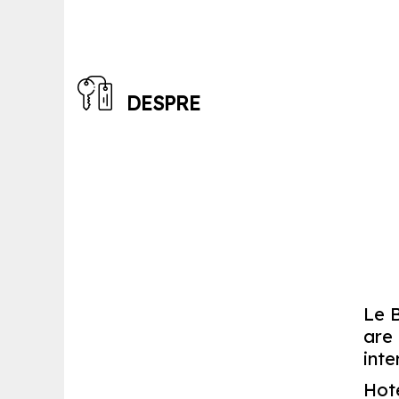
DESPRE
Le B
are 
inte
Hote