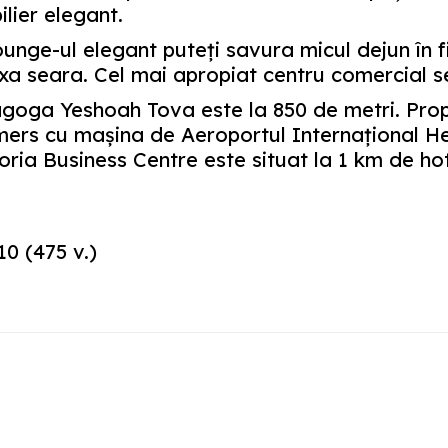
lier elegant.
ounge-ul elegant puteţi savura micul dejun în 
xa seara. Cel mai apropiat centru comercial se
agoga Yeshoah Tova este la 850 de metri. Prop
mers cu maşina de Aeroportul Internaţional He
oria Business Centre este situat la 1 km de hot
10
(
475
v.)