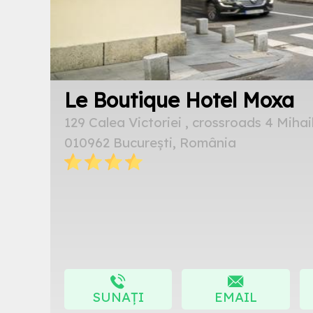
Le Boutique Hotel Moxa
129 Calea Victoriei , crossroads 4 Mihai
010962 București, România
SUNAȚI
EMAIL