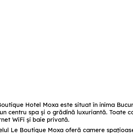
outique Hotel Moxa este situat în inima Bucureş
un centru spa şi o grădină luxuriantă. Toate c
rnet WiFi şi baie privată.
lul Le Boutique Moxa oferă camere spaţioase ş