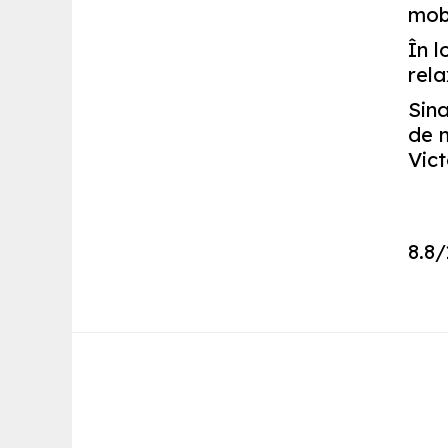
mobi
În l
rela
Sin
de 
Vict
8.8
/