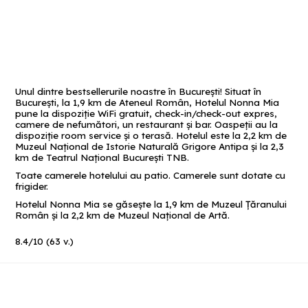
Unul dintre bestsellerurile noastre în București! Situat în
București, la 1,9 km de Ateneul Român, Hotelul Nonna Mia
pune la dispoziție WiFi gratuit, check-in/check-out expres,
camere de nefumători, un restaurant și bar. Oaspeții au la
dispoziție room service şi o terasă. Hotelul este la 2,2 km de
Muzeul Național de Istorie Naturală Grigore Antipa și la 2,3
km de Teatrul Național București TNB.
Toate camerele hotelului au patio. Camerele sunt dotate cu
frigider.
Hotelul Nonna Mia se găsește la 1,9 km de Muzeul Țăranului
Român și la 2,2 km de Muzeul Național de Artă.
8.4
/
10
(
63
v.)