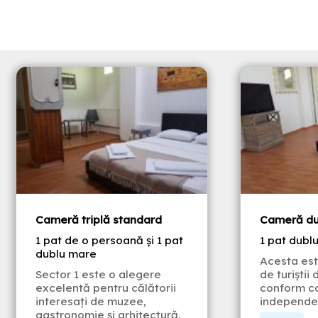
Cameră triplă standard
Cameră du
1 pat de o persoană și 1 pat
1 pat dubl
dublu mare
Acesta est
Sector 1 este o alegere
de turiștii 
excelentă pentru călătorii
conform co
interesați de muzee,
independe
gastronomie și arhitectură.