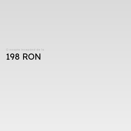
O noapte începând de la
198 RON