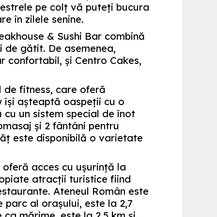
restrele pe colţ vă puteţi bucura
 în zilele senine.
teakhouse & Sushi Bar combină
ci de gătit. De asemenea,
r confortabil, şi Centro Cakes,
 de fitness, care oferă
 îşi aşteaptă oaspeţii cu o
 cu un sistem special de înot
omasaj şi 2 fântâni pentru
ăţ este disponibilă o varietate
 oferă acces cu uşurinţă la
piate atracţii turistice fiind
restaurante. Ateneul Român este
 parc al oraşului, este la 2,7
 ca mărime, este la 2,5 km şi