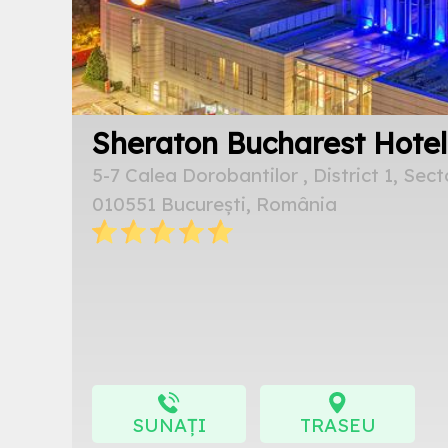
Sheraton Bucharest Hotel
5-7 Calea Dorobantilor , District 1, Sect
010551 București, România
SUNAȚI
TRASEU