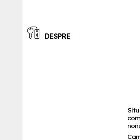
DESPRE
Situ
comp
nons
Came