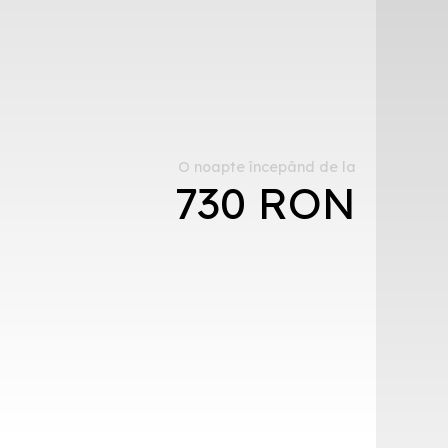
O noapte începând de la
730 RON