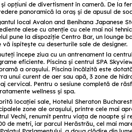
 şi opţiuni de divertisment în cameră. De la fe
edere panoramică la oraş şi de apusul de soare
gantul local Avalon and Benihana Japanese S
ediente alese cu atenţie cu cele mai noi tehni
lul pune la dispoziţie Centro Bar, un lounge ba
 vă ispiteşte cu deserturile sale de designer.
uteţi începe ziua cu un antrenament la centrul
rame eficiente. Piscina şi centrul SPA Skyview
ramă a oraşului. Piscina încălzită este dotată
ra unui curent de aer sau apă, 3 zone de hidr
j cervical. Pentru o sesiune completă de răsf
ratamente wellness şi spa.
rită locaţiei sale, Hotelul Sheraton Bucharest
cipalele zone ale oraşului, printre cele mai apro
rul Vechi, renumit pentru viaţa de noapte şi 
00 de metri, iar parcul Herăstrău, cel mai mare
Palatul Parlamentului, a doua clădire din lume