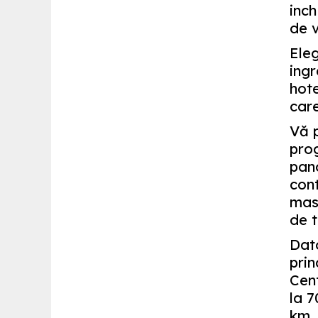
inch
de v
Ele
ingr
hote
care
Vă p
prog
pano
cont
masa
de t
Dato
prin
Cent
la 7
km. 