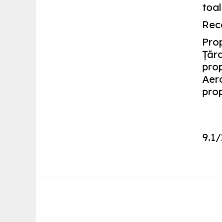
toal
Rec
Prop
Ţăra
prop
Aero
prop
9.1
/