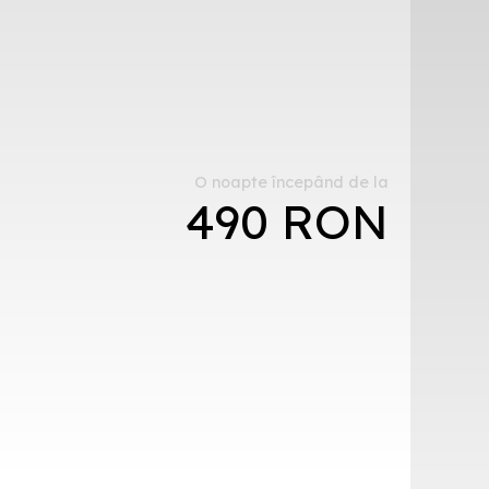
O noapte începând de la
490 RON