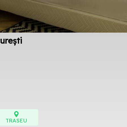
urești
TRASEU