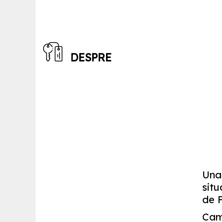
DESPRE
Una 
situ
de P
Came