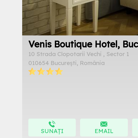
Venis Boutique Hotel, Buc
10 Strada Clopotarii Vechi , Sector 1
010654 București, România
SUNAȚI
EMAIL