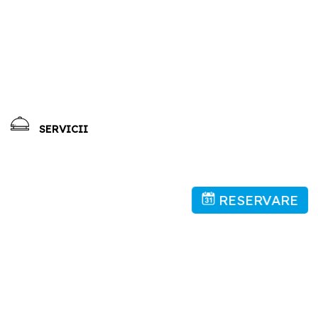
SERVICII
RESERVARE
•
Animalele De Companie Sunt Acceptate. Se Pot Percepe Taxe.