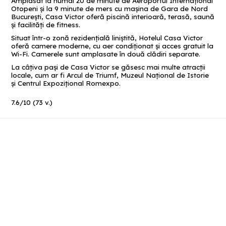
Amplasat la numai 20 de minute de Aeroportul Internaţional
Otopeni şi la 9 minute de mers cu maşina de Gara de Nord
Bucureşti, Casa Victor oferă piscină interioară, terasă, saună
şi facilităţi de fitness.
Situat într-o zonă rezidenţială liniştită, Hotelul Casa Victor
oferă camere moderne, cu aer condiţionat şi acces gratuit la
Wi-Fi. Camerele sunt amplasate în două clădiri separate.
La câţiva paşi de Casa Victor se găsesc mai multe atracţii
locale, cum ar fi Arcul de Triumf, Muzeul Naţional de Istorie
şi Centrul Expoziţional Romexpo.
7.6
/
10
(
73
v.)