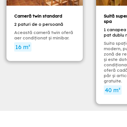
Cameră twin standard
Suită supe
spa
2 paturi de o persoană
1 canapea e
Această cameră twin oferă
pat dublu
aer condiţionat și minibar.
Suita spaț
16 m²
modern, pu
zonă de re
și este do
condiționat
oferă cadă
păr și arti
gratuite.
40 m²