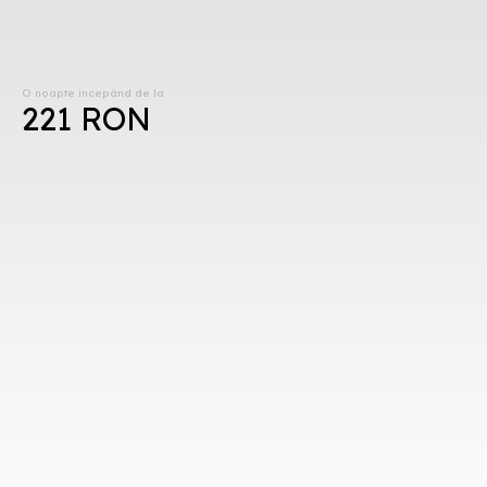
O noapte începând de la
221 RON