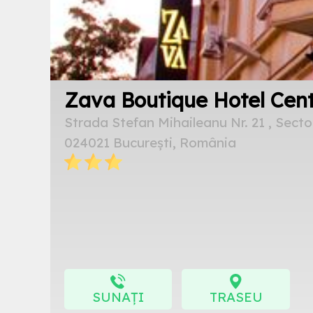
Zava Boutique Hotel Cent
Strada Stefan Mihaileanu Nr. 21 , Secto
024021 București, România
SUNAȚI
TRASEU