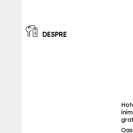
DESPRE
Hote
inim
grat
Oasp