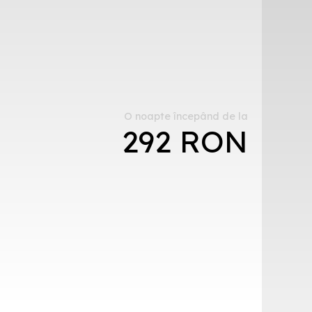
O noapte începând de la
292 RON