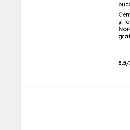
bucă
Cent
şi l
Nord
grat
8.5
/