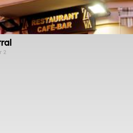
ral
r 2